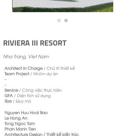
RIVIERA III RESORT
Nha Trang, Viet Nam
Architect In Charge
/ Chủ trì thiết kế
Team Project
/ Nhóm dự án
–
–
Service
/ Công việc thực hiên
GFA
/ Diện tích sử dụng
Size
/ Quy mô
Nguyen Huu Hoai Bao
Le Hong An
Tong Ngoc Tam
Phan Manh Tien
Architecture Design
/ Thiết kế kiến trúc