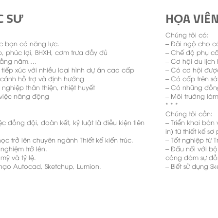
C SƯ
HỌA VIÊN
Chúng tôi có:
c bạn có năng lực.
– Đãi ngộ cho c
, phúc lợi, BHXH, cơm trưa đầy đủ
– Chế độ phụ cấ
 hằng năm,…
– Cơ hội du lịc
tiếp xúc với nhiều loại hình dự án cao cấp
– Có cơ hội được
 cánh hỗ trợ và định hướng
– Có cấp trên sá
ghiệp thân thiện, nhiệt huyết
– Có những đồng 
 việc năng động
– Môi trường là
* * *
Chúng tôi cần:
ệc đồng đội, đoàn kết, kỷ luật là điều kiện tiên
– Triển khai bản 
in) từ thiết kế s
ọc trở lên chuyên ngành Thiết kế kiến trúc.
– Tốt nghiệp từ 
nghiệm trở lên.
– Đấu nối với b
mỹ và tỷ lệ.
công đảm sự đồn
thạo Autocad, Sketchup, Lumion.
– Biết sử dụng Sk