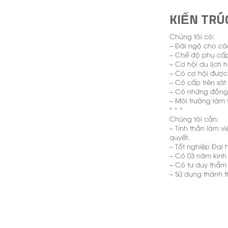
KIẾN TRÚ
Chúng tôi có:
– Đãi ngộ cho cá
– Chế độ phụ cấp
– Cơ hội du lịch
– Có cơ hội được 
– Có cấp trên sát
– Có những đồng n
– Môi trường làm
* * *
Chúng tôi cần:
– Tinh thần làm vi
quyết.
– Tốt nghiệp Đại h
– Có 03 năm kinh 
– Có tư duy thẩm 
– Sử dụng thành 