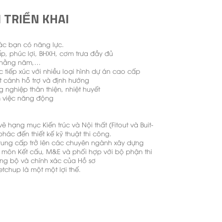
 TRIỂN KHAI
ác bạn có năng lực.
p, phúc lợi, BHXH, cơm trưa đầy đủ
h hằng năm,…
 tiếp xúc với nhiều loại hình dự án cao cấp
t cánh hỗ trợ và định hướng
nghiệp thân thiện, nhiệt huyết
m việc năng động
vẽ hạng mục Kiến trúc và Nội thất (Fitout và Buit-
ơ phác đến thiết kế kỹ thuật thi công.
Trung cấp trở lên các chuyên ngành xây dựng
ộ môn Kết cấu, M&E và phối hợp với bộ phận thi
g bộ và chính xác của Hồ sơ
etchup là một một lợi thế.